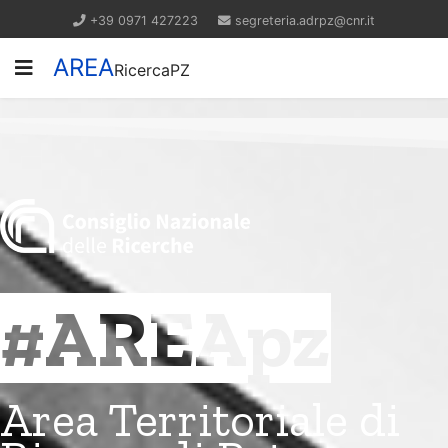
+39 0971 427223
segreteria.adrpz@cnr.it
AREA
RicercaPZ
#AREApz
Area Territoriale di