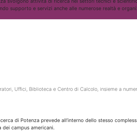
tenza svolgono attività di ricerca nei settori tecnici e scien
rendo supporto e servizi anche alle numerose realtà e organ
ori, Uffici, Biblioteca e Centro di Calcolo, insieme a numerose 
Ricerca di Potenza prevede all’interno dello stesso complesso, 
la dei campus americani.