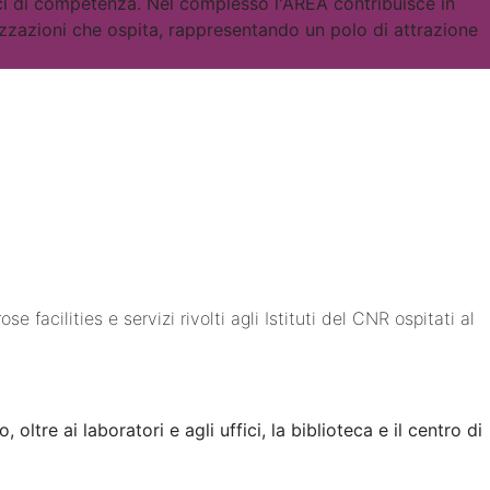
tifici di competenza. Nel complesso l'AREA contribuisce in
izzazioni che ospita, rappresentando un polo di attrazione
facilities e servizi rivolti agli Istituti del CNR ospitati al
oltre ai laboratori e agli uffici, la biblioteca e il centro di