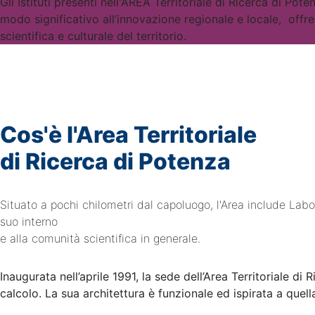
Gli Istituti presenti nell'AREA Territoriale di Ricerca di Po
modo significativo all’innovazione regionale e locale, off
scientifica e culturale del territorio.
Cos'è l'Area Territoriale
di Ricerca di Potenza
Situato a pochi chilometri dal capoluogo, l'Area include Laborat
suo interno
e alla comunità scientifica in generale.
Inaugurata nell’aprile 1991, la sede dell’Area Territoriale di 
calcolo. La sua architettura è funzionale ed ispirata a quel