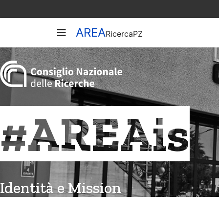
AREA
RicercaPZ
#AREAis
Identità e Mission