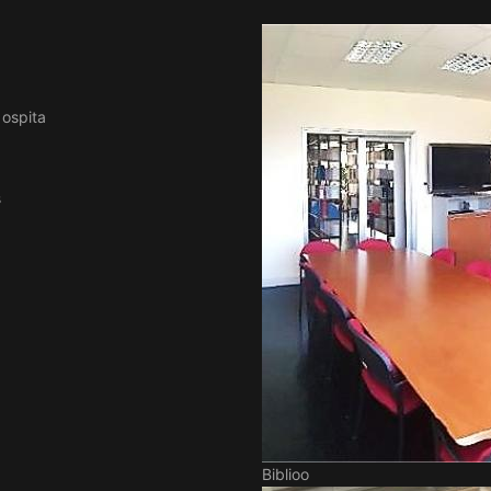
 ospita
s
Biblioo