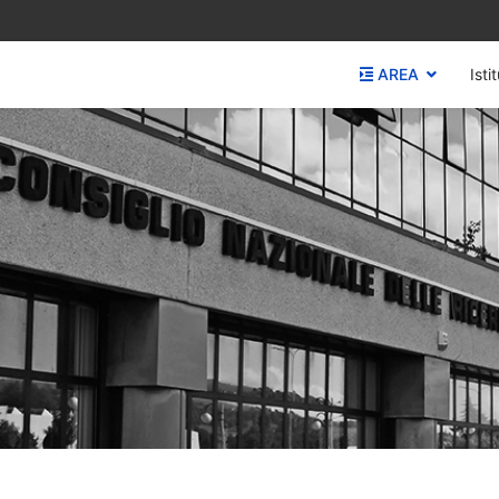
AREA
Istit