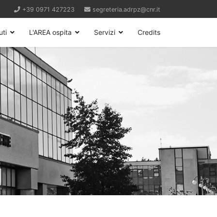
+39 0971 427223
segreteria.adrpz@cnr.it
uti
L'AREA ospita
Servizi
Credits