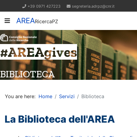
+39 0971 427223
segreteria.adrpz@cnr.it
AREA
RicercaPZ
#AREAgives
BIBLIOTECA
You are here:
Home
Servizi
Biblioteca
La Biblioteca dell'AREA