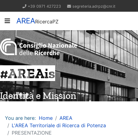
+39 0971 427223
segreteria.adrpz@cnr.it
AREA
RicercaPZ
#AREAis
Identità e Mission
You are here:
Home
AREA
L'AREA Territoriale di Ricerca di Potenza
PRESENTAZIONE