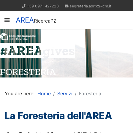
+39 0971 427223
segreteria.adrpz@cnr.it
AREA
RicercaPZ
#AREAgives
FORESTERIA
You are here:
Home
Servizi
Foresteria
La Foresteria dell'AREA