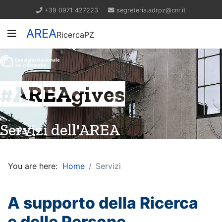
+39 0971 427223
segreteria.adrpz@cnr.it
AREA
RicercaPZ
#AREAgives
Servizi dell'AREA
You are here:
Home
Servizi
A supporto della Ricerca
e delle Persone