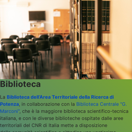
Biblioteca
La
Biblioteca dell’Area Territoriale della Ricerca di
Potenza
, in collaborazione con la
Biblioteca Centrale "G.
Marconi"
, che è la maggiore biblioteca scientifico-tecnica
italiana, e con le diverse biblioteche ospitate dalle aree
territoriali del CNR di Italia mette a disposizione