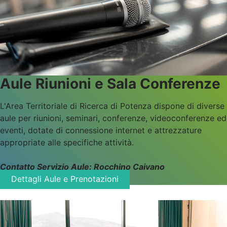
Aule Riunioni e Sala Conferenze
L'Area Territoriale di Ricerca di Potenza dispone di diverse
aule per riunioni, seminari, conferenze, videoconferenze ed
eventi, dotate di connessione internet e attrezzature
appropriate alle specifiche attività.
Contatto
Servizio Aule: Rocchino Caivano
Dettagli Aule e Prenotazioni