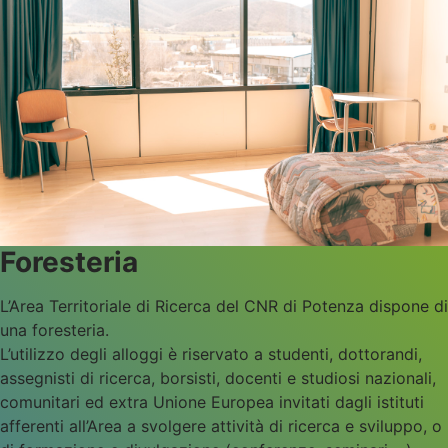
Foresteria
L’Area Territoriale di Ricerca del CNR di Potenza dispone di
una foresteria.
L’utilizzo degli alloggi è riservato a studenti, dottorandi,
assegnisti di ricerca, borsisti, docenti e studiosi nazionali,
comunitari ed extra Unione Europea invitati dagli istituti
afferenti all’Area a svolgere attività di ricerca e sviluppo, o