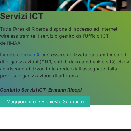
Servizi ICT
Tutta l’Area di Ricerca dispone di accesso ad internet
wireless tramite il servizio gestito dall’Ufficio ICT
dell’IMAA.
La rete
eduroam®
può essere utilizzata da utenti membri
di organizzazioni (CNR, enti di ricerca ed università) che vi
aderiscono utilizzando le credenziali assegnate dalla
propria organizzazione di afferenza.
Contatto Servizi
ICT: Ermann Ripepi
Maggiori info e Richieste Supporto